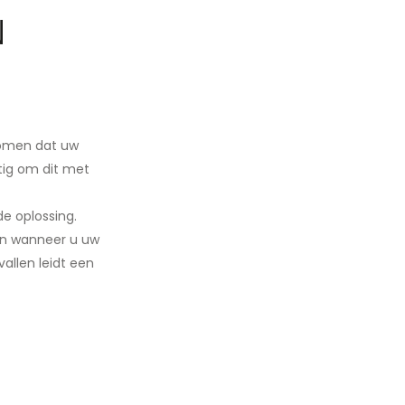
N
rkomen dat uw
ttig om dit met
e oplossing.
een wanneer u uw
allen leidt een